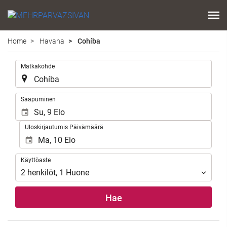
Home
Havana
Cohíba
.
Matkakohde
.
Saapuminen
Uloskirjautumis Päivämäärä
Käyttöaste
Käyttöaste
2
henkilöt
,
1
Huone
Hae