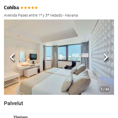
Cohíba
Avenida Paseo entre 1ª y 3ª Vedado - Havana
Edellinen
Seur
1
/ 44
Palvelut
Yleinen