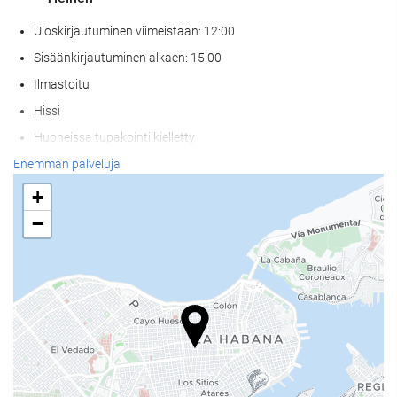
Uloskirjautuminen viimeistään: 12:00
Sisäänkirjautuminen alkaen: 15:00
Ilmastoitu
Hissi
Huoneissa tupakointi kielletty
Ei lemmikkejä
Enemmän palveluja
+
Wellness
−
Allasbaari
Allas- ja rantapyyhkeet
Aurinkotuolit
Aurinkovarjot
Kylpyläpalvelut
Poreallas/poreamme