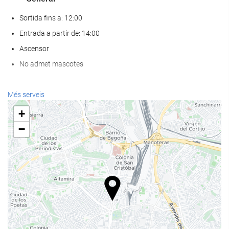
Sortida fins a: 12:00
Entrada a partir de: 14:00
Ascensor
No admet mascotes
Serveis de recepci?
Més serveis
Recepció 24 hores
+
Guardaequipatges
−
Pàrquing
Pàrquing
Instal·lacions de negocis
Centre de nogocis