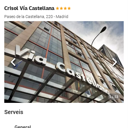
Crisol Vía Castellana
Paseo de la Castellana, 220 - Madrid
Anterior
Segü
1
/ 53
Serveis
General