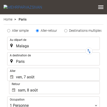
Home
Paris
Tipo
Aller simple
Aller-retour
Destinations multiples
de
Trajet
Au départ de
Trayecto
A destination de
.
Aller
Retour
Occupation
Occupation
1
Personne