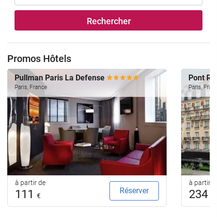
Rechercher
Promos Hôtels
Pullman Paris La Defense
Pont Ro
Paris, France
Paris, Fran
à partir de
à partir d
Réserver
111
234
€
€