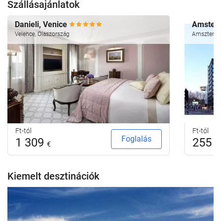
Szállásajánlatok
Danieli, Venice
Amsterd
Velence, Olaszország
Amszterdam
Ft-tól
Ft-tól
Foglalás
1 309
255
€
€
Kiemelt desztinációk