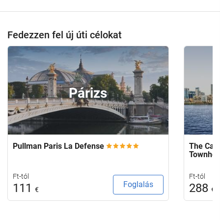
Fedezzen fel új úti célokat
Párizs
Pullman Paris La Defense
The Capi
Townho
Ft-tól
Ft-tól
Foglalás
111
288
€
€