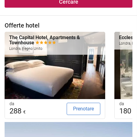
Cercare
Offerte hotel
The Capital Hotel, Apartments &
Ecclest
Townhouse
Londra, Re
Londra, Regno Unito
da
da
Prenotare
288
180
€
€