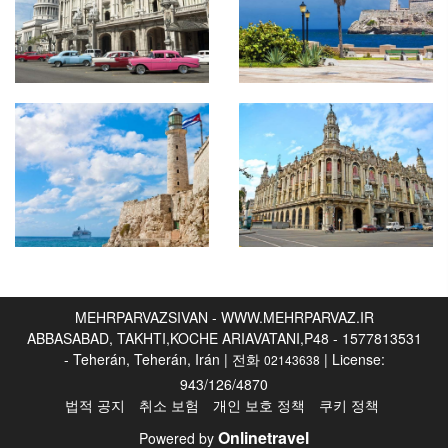
MEHRPARVAZSIVAN - WWW.MEHRPARVAZ.IR
ABBASABAD, TAKHTI,KOCHE ARIAVATANI,P48 - 1577813531
- Teherán, Teherán, Irán | 전화
| License:
02143638
943/126/4870
법적 공지
취소 보험
개인 보호 정책
쿠키 정책
Onlinetravel
Powered by