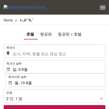
Home
ì•„ë°”ë‚˜
호텔
항공편
항공편 + 호텔
.
목적지
.
체크인 날짜
체크아웃 날짜
인
인원
원
2
인
,
1
방