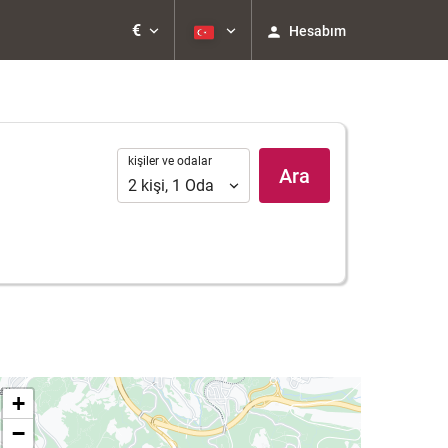
€
Hesabım
kişiler
kişiler ve odalar
Ara
ve
2
kişi
,
1
Oda
odalar
+
−