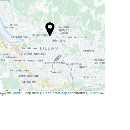
1 km
Leaflet
|
Map data ©
OpenStreetMap
contributors,
CC-BY-SA