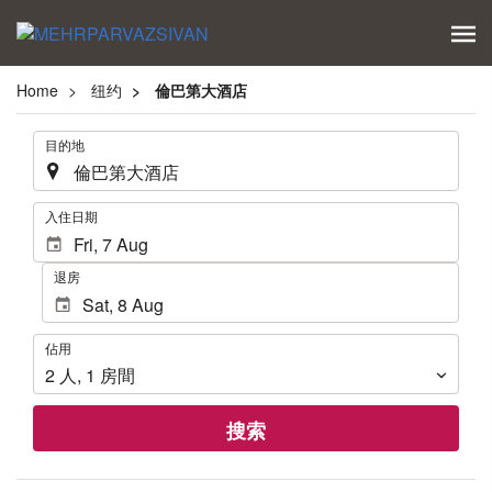
Home
纽约
倫巴第大酒店
.
目的地
.
入住日期
退房
佔
佔用
用
2
人
,
1
房間
搜索