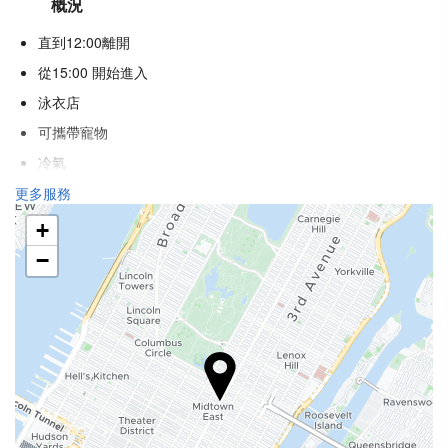
概況
直到12:00離開
從15:00 開始進入
泳衣店
可攜帶寵物
冷氣
暖氣
更多服務
電梯
+
殘疾人專用入口
−
不吸煙房
吸煙區
接待服務
24 小時接待櫃檯
行李寄存