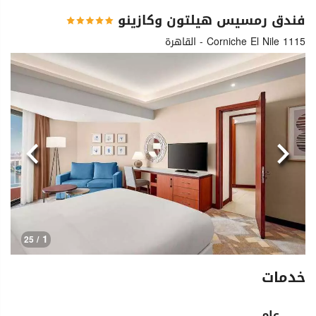
فندق رمسيس هيلتون وكازينو
1115 Corniche El Nile - القاهرة
السابق
التالي
1
/ 25
خدمات
عام