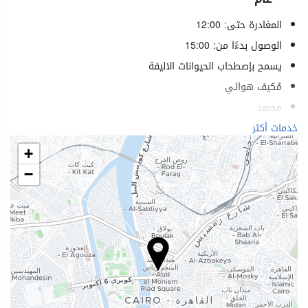
المغادرة حتى: 12:00
الوصول بدءًا من: 15:00
يسمح بإصطحاب الحيوانات الاليفة
مُكيف هوائي
مصعد
خدمات لذوي الاحتياجات الخاصة
خدمات أكثر
غرف لغير المدخنين
+
منطقة تدخين
−
الرفاهية
بار المسبح
مناشف المسبح
كراسي شاطئ كراسي استرخاء
مظلات شاطئية