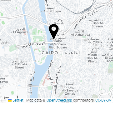
1 km
Leaflet
|
Map data ©
OpenStreetMap
contributors,
CC-BY-SA