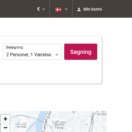
€
Min konto
Belægning
Belægning
Søgning
2
Personer
,
1
Værelse
+
−