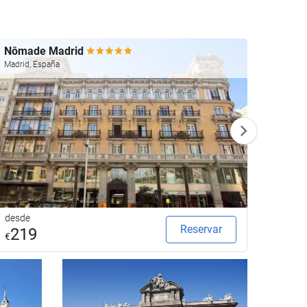
Nômade Madrid
The P
Madrid, España
Madrid,
desde
desde
Reservar
219
29
€
€