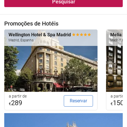
Pesquisar
Promoções de Hotéis
Wellington Hotel & Spa Madrid
Melia M
Madrid, Espanha
Madrid, Es
a partir de
a partir d
Reservar
289
150
€
€