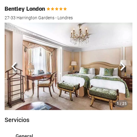
Bentley London
27-33 Harrington Gardens - Londres
Anterior
Sigui
1
/ 25
Servicios
General