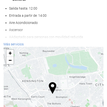
Salida hasta: 12:00
Entrada a partir de: 14:00
Aire Acondicionado
Ascensor
AAdaptado para personas con movilidad reducida
Habitaciones No fumadores
Más servicios
No admite mascotas
+
−
Bienestar
Solarium
Spa
Bañera de hidromasaje
Hammam
Sauna