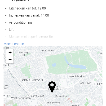
Uitchecken kan tot: 12:00
Inchecken kan vanaf: 14:00
Air conditioning
Lift
Mensen met beperkte mobiliteit
Kamers voor niet rokers
Meer diensten
Huisdieren niet toegestaan
+
−
Wellness
Solarium
Spa
Hot tub / jacuzzi
Hamam
Sauna