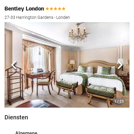
Bentley London
27-33 Harrington Gardens - Londen
Vorige
Volg
1
/ 25
Diensten
Algemene