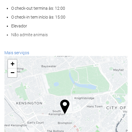
O check-out termina às: 12:00
O check-in tem início às: 15:00
Elevador
Não admite animais
Serviços de receção
Mais serviços
Recepção disponível 24 horas
+
Sala para bagagem
−
Alimentação e bebidas
Restaurante à la carte
Bar
Internet