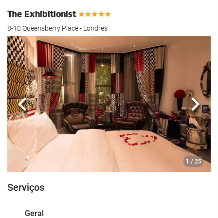
The Exhibitionist
8-10 Queensberry Place - Londres
Anterior
Segui
1
/ 25
Serviços
Geral